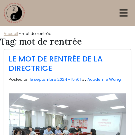
Skip to main content
Accueil
»
mot de rentrée
Tag: mot de rentrée
LE MOT DE RENTRÉE DE LA
DIRECTRICE
Posted on
15 septembre 2024 - 15h01
by
Académie Wang