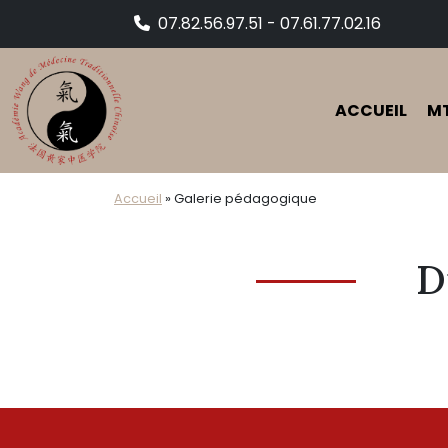
Skip to main content
07.82.56.97.51 - 07.61.77.02.16
ACCUEIL
M
Accueil
»
Galerie pédagogique
D