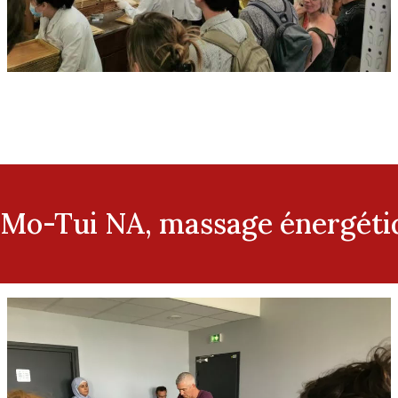
 Mo-Tui NA, massage énergéti