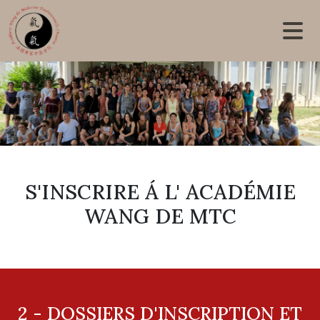
Skip to main content
S'INSCRIRE Á L' ACADÉMIE
WANG DE MTC
2 - DOSSIERS D'INSCRIPTION ET