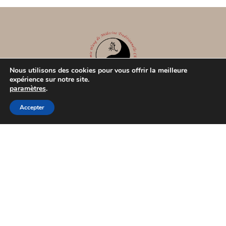
Nous utilisons des cookies pour vous offrir la meilleure
expérience sur notre site.
paramètres
.
Académie Wang de MTC
Accepter
33 rue Bayard
31000 TOULOUSE
07.82.56.97.51 - 07.61.77.02.16