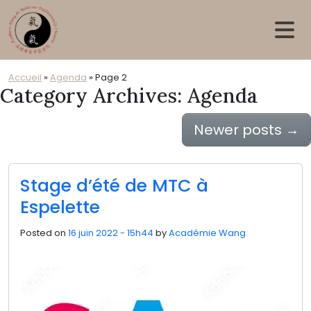
Skip to main content
Accueil
»
Agenda
»
Page 2
Category Archives: Agenda
Newer posts
→
Stage d’été de MTC à
Espelette
Posted on
16 juin 2022 - 15h44
by
Académie Wang