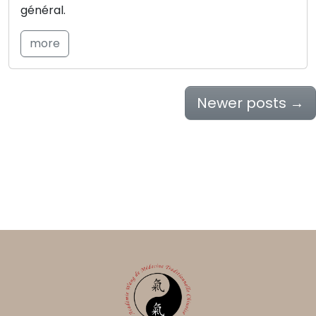
général.
more
Newer posts
→