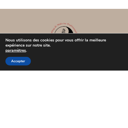
Nous utilisons des cookies pour vous offrir la meilleure
expérience sur notre site.
paramètres
.
Accepter
Académie Wang de MTC
33 rue Bayard
31000 TOULOUSE
07.82.56.97.51 - 07.61.77.02.16