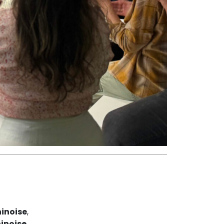
hinoise
,
hinoise
.